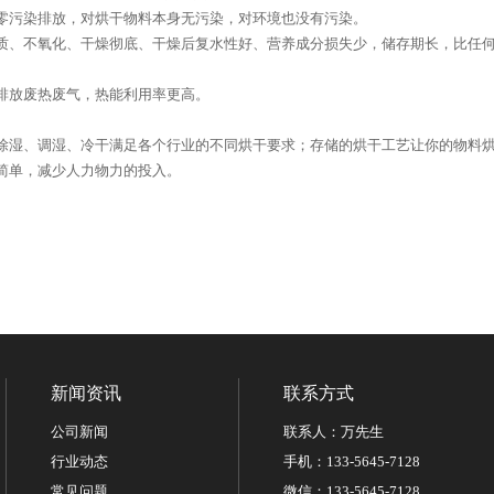
零污染排放，对烘干物料本身无污染，对环境也没有污染。
质、不氧化、干燥彻底、干燥后复水性好、营养成分损失少，储存期长，比任
排放废热废气，热能利用率更高。
除湿、调湿、冷干满足各个行业的不同烘干要求；存储的烘干工艺让你的物料
简单，减少人力物力的投入。
新闻资讯
联系方式
公司新闻
联系人：万先生
行业动态
手机：133-5645-7128
常见问题
微信：133-5645-7128