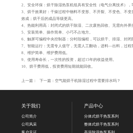
2、安全环保：烘干除湿热泵机组具有安全性（电气分离技术），
3、烘干效果好：干燥过程中物料不变形、不开裂、不变色、不变
效成；烘干后的成品等级更高。
4、热能利用高：封闭式的烘干除湿、二次废热回收、无需向外界
5、安装简单、操作简单、小巧不占地方。
6、触屏可编程中央控制器：分时段编程，可以烘干、排湿、封闭
7、智能运行：无需专人值守，无需人工翻动，进料—出料，过程
8、维护简单、维护费用低。
9、使用寿命长，一次性的投资，超过15年的收益使用。
10、烘干费用低，投资费用短期就能回收。
上一篇： 下一篇：
空气能烘干机除湿过程中需要排水吗？
关于我们
产品中心
公司简介
分体式烘干热泵系列
公司风采
整体式烘干热泵系列
客户见证
高温除湿热泵系列