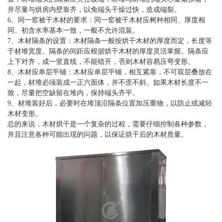
并尽量与烘房内壁靠齐，以免端头干燥过快，造成端裂。
6、同一窑被干木材的要求：同一窑被干木材应树种相同、厚度相
同、初含水率基本一致，一般不允许混装。
7、木材隔条的设置：木材隔条一般按烘干木材的厚度而定，长度等
于材堆宽度。隔条的间距应根据烘干木材的厚度灵活掌握。隔条应
上下对齐，成一竖直线，不能错开，否则木材容易压弯变形。
8、木材应单层平铺：木材应单层平铺，相互紧靠，不可双层叠放在
一起，材堆必须装成一正六面体，并不歪不斜。如果木材长度不一
致，尽量把空缺留在堆内，保持端头齐平。
9、材堆装好后，必要时在堆顶沿隔条位置加压重物，以防止或减轻
木材变形。
总的来说，木材烘干是一个复杂的过程，需要仔细控制各种参数，
并且注意各种可能出现的问题，以保证烘干后的木材质量。