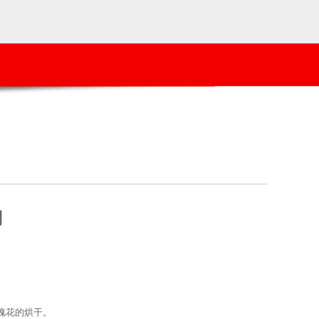
用
瑰花的烘干。