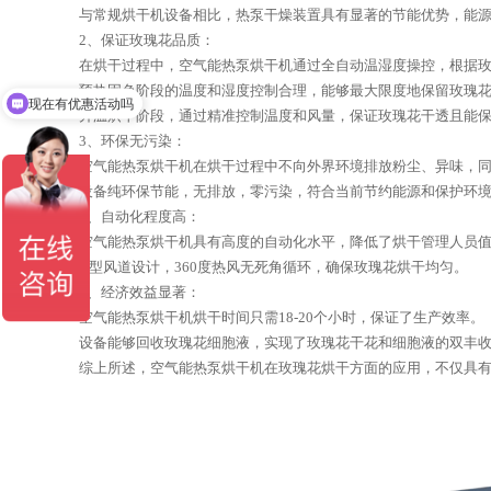
与常规烘干机设备相比，热泵干燥装置具有显著的节能优势，能源
2、保证玫瑰花品质：
在烘干过程中，空气能热泵烘干机通过全自动温湿度操控，根据
预热固色阶段的温度和湿度控制合理，能够最大限度地保留玫瑰
现在有优惠活动吗
升温烘干阶段，通过精准控制温度和风量，保证玫瑰花干透且能
3、环保无污染：
空气能热泵烘干机在烘干过程中不向外界环境排放粉尘、异味，
设备纯环保节能，无排放，零污染，符合当前节约能源和保护环
4、自动化程度高：
空气能热泵烘干机具有高度的自动化水平，降低了烘干管理人员
U型风道设计，360度热风无死角循环，确保玫瑰花烘干均匀。
5、经济效益显著：
空气能热泵烘干机烘干时间只需18-20个小时，保证了生产效率。
设备能够回收玫瑰花细胞液，实现了玫瑰花干花和细胞液的双丰
综上所述，空气能热泵烘干机在玫瑰花烘干方面的应用，不仅具