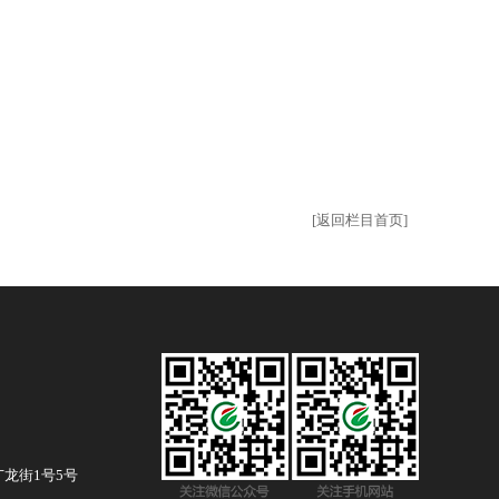
[返回栏目首页]
龙街1号5号