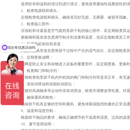
使用软布和温和的清洁剂进行清洁，避免使用腐蚀性或磨损性的
2、检查电源线和插头：
定期检查电源线和插头，确保其完好无损，无裸露、破损等现象
3、检查核心部件：
压缩机和冷凝器是空气能热泵烘干机的核心部件，应定期检查其
膨胀阀和蒸发器负责调节制冷剂流量和温度，也应定期检查其工
4、检查风机和排风管道：
现在有优惠活动吗
风机和排风管道负责将烘干过程中产生的湿气排出，应定期检查
5、定期更换滤网：
滤网是防止灰尘和杂物进入设备的重要部件，应定期更换。更换
6、检查阀门和制冷剂：
定期检查热泵烘干机内外机组的阀门和制冷剂等是否正常，有无
7、添加润滑油和加固松动部位：
定期对风扇轴承等运动件添加润滑油，检查并调整皮带松紧。对
8、确保通风和散热：
确保烘干机有足够的空间和通风，避免堵塞或阻挡热量的正常流
9、温度和湿度控制：
根据烘干物品的要求，确保正确调节烘干温度和湿度。过高的温
10、遵守使用说明：