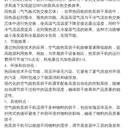
济风速下实现超过80%的新风全热交换效率。
回热器（气气板式热交换芯体）：在带热回收的热泵烘干系统中，
回热器起到预冷、预热的功能。高温高湿气流与干冷气流在热交换
芯体中进行热交换，使高温气流温度下降至接近露点温度，同时干
冷气流温度提高，达到预热进入冷凝器气流的效果。这种方法能够
减小蒸发器和冷凝器的冷负荷，实现节能。
3、节能效果：
通过热回收技术的应用，空气能热泵烘干机能够显著降低能耗，提
高能源利用效率。例如，与常规烘干设备相比，热泵烘干机的运行
费用可节省75%左右，耗电量仅为加热器的1/4。
4、环保和自动化：
热回收技术不仅节能，而且环保无污染。它避免了废气排放对环境
的污染，同时也减少了能源消耗和碳排放。
现代化的空气能热泵烘干机通常配备高度自动化的控制系统，能够
自动调节烘干过程中的温度和湿度，确保烘干效果和产品质量的稳
定性。
5、其他特点：
空气能热泵烘干机适用于多种物料的烘干，包括玫瑰花等花卉。其
封闭式热循环避免了外部环境对物料的影响，确保了物料的高质量
烘干。
热泵烘干机可以根据不同物料的需求，调节蒸发器中工质的蒸发和