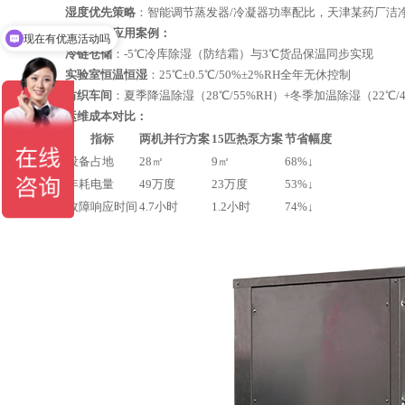
湿度优先策略
：智能调节蒸发器/冷凝器功率配比，天津某药厂洁净
复杂环境应用案例：
现在有优惠活动吗
冷链仓储
：-5℃冷库除湿（防结霜）与3℃货品保温同步实现
实验室恒温恒湿
：25℃±0.5℃/50%±2%RH全年无休控制
纺织车间
：夏季降温除湿（28℃/55%RH）+冬季加温除湿（22℃/4
运维成本对比：
指标
两机并行方案
15匹热泵方案
节省幅度
设备占地
28㎡
9㎡
68%↓
年耗电量
49万度
23万度
53%↓
故障响应时间
4.7小时
1.2小时
74%↓