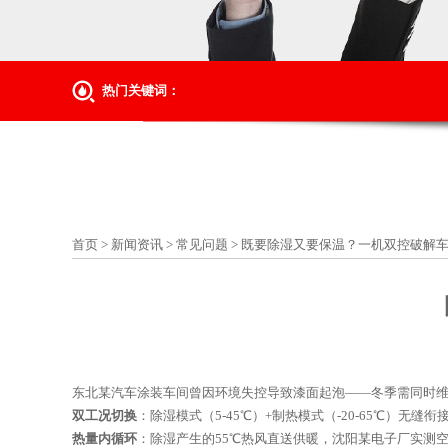
热门关键词：
首页
>
新闻资讯
>
常见问题
>
既要除湿又要保温？一机双控破解
东北某汽车涂装车间曾因环境失控导致漆面起泡——冬季需同时维持
双工况切换
：除湿模式（5-45℃）+制热模式（-20-65℃）无缝衔
热量内循环
：除湿产生的55℃热风直送供暖，沈阳某电子厂实测空