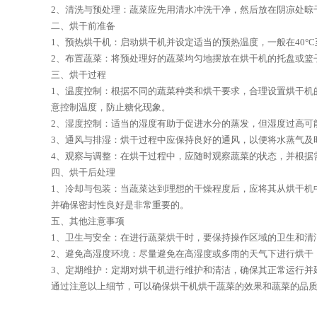
2、清洗与预处理：蔬菜应先用清水冲洗干净，然后放在阴凉处晾
二、烘干前准备
1、预热烘干机：启动烘干机并设定适当的预热温度，一般在40°C
2、布置蔬菜：将预处理好的蔬菜均匀地摆放在烘干机的托盘或篮
三、烘干过程
1、温度控制：根据不同的蔬菜种类和烘干要求，合理设置烘干机的
意控制温度，防止糖化现象。
2、湿度控制：适当的湿度有助于促进水分的蒸发，但湿度过高可
3、通风与排湿：烘干过程中应保持良好的通风，以便将水蒸气及
4、观察与调整：在烘干过程中，应随时观察蔬菜的状态，并根据
四、烘干后处理
1、冷却与包装：当蔬菜达到理想的干燥程度后，应将其从烘干机
并确保密封性良好是非常重要的。
五、其他注意事项
1、卫生与安全：在进行蔬菜烘干时，要保持操作区域的卫生和清
2、避免高湿度环境：尽量避免在高湿度或多雨的天气下进行烘干
3、定期维护：定期对烘干机进行维护和清洁，确保其正常运行并
通过注意以上细节，可以确保烘干机烘干蔬菜的效果和蔬菜的品