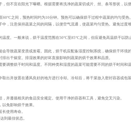
干，但不宜在阳光下曝晒。根据需要将洗净的蔬菜切成片、丝、条等形状，以
至60°C之间，预热时间约为10分钟。预热可以确保烘干过程中蔬菜的均匀受热
子中，注意保持蔬菜之间的间隔，以便空气流通，使蔬菜均匀受热。避免过度
温度。一般来说，烘干温度范围在50°C至85°C之间，但应避免高温烘干以
能会导致蔬菜变质或发霉。因此，烘干机应配备湿度控制系统，确保烘干环境
时排出干燥室。排湿效果的好坏直接影响到蔬菜的烘干效果和品质。
需要调整烘干时间和温度。不同种类和湿度的蔬菜可能需要不同的烘干时间和
中取出并放置在通风良好的地方进行冷却。冷却后，将干菜放入密封容器或包
洁，并遵循相关的食品安全规定。使用干净的容器和工具，避免交叉污染。
，以免影响烘干效果。
延长使用寿命。
质达到最佳状态。