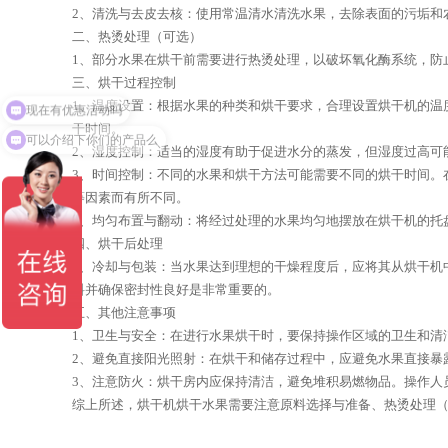
2、清洗与去皮去核：使用常温清水清洗水果，去除表面的污垢和
二、热烫处理（可选）
1、部分水果在烘干前需要进行热烫处理，以破坏氧化酶系统，防
三、烘干过程控制
现在有优惠活动吗
1、温度设置：根据水果的种类和烘干要求，合理设置烘干机的温
干时间。
可以介绍下你们的产品么
2、湿度控制：适当的湿度有助于促进水分的蒸发，但湿度过高可
3、时间控制：不同的水果和烘干方法可能需要不同的烘干时间。
等因素而有所不同。
4、均匀布置与翻动：将经过处理的水果均匀地摆放在烘干机的托
四、烘干后处理
1、冷却与包装：当水果达到理想的干燥程度后，应将其从烘干机
料并确保密封性良好是非常重要的。
五、其他注意事项
1、卫生与安全：在进行水果烘干时，要保持操作区域的卫生和清
2、避免直接阳光照射：在烘干和储存过程中，应避免水果直接暴
3、注意防火：烘干房内应保持清洁，避免堆积易燃物品。操作人
综上所述，烘干机烘干水果需要注意原料选择与准备、热烫处理