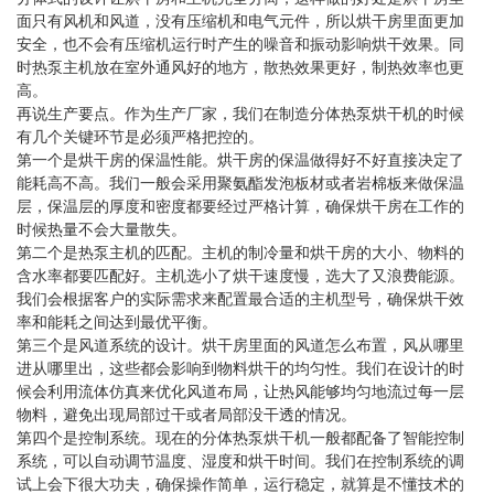
面只有风机和风道，没有压缩机和电气元件，所以烘干房里面更加
安全，也不会有压缩机运行时产生的噪音和振动影响烘干效果。同
时热泵主机放在室外通风好的地方，散热效果更好，制热效率也更
高。
再说生产要点。作为生产厂家，我们在制造分体热泵烘干机的时候
有几个关键环节是必须严格把控的。
第一个是烘干房的保温性能。烘干房的保温做得好不好直接决定了
能耗高不高。我们一般会采用聚氨酯发泡板材或者岩棉板来做保温
层，保温层的厚度和密度都要经过严格计算，确保烘干房在工作的
时候热量不会大量散失。
第二个是热泵主机的匹配。主机的制冷量和烘干房的大小、物料的
含水率都要匹配好。主机选小了烘干速度慢，选大了又浪费能源。
我们会根据客户的实际需求来配置最合适的主机型号，确保烘干效
率和能耗之间达到最优平衡。
第三个是风道系统的设计。烘干房里面的风道怎么布置，风从哪里
进从哪里出，这些都会影响到物料烘干的均匀性。我们在设计的时
候会利用流体仿真来优化风道布局，让热风能够均匀地流过每一层
物料，避免出现局部过干或者局部没干透的情况。
第四个是控制系统。现在的分体热泵烘干机一般都配备了智能控制
系统，可以自动调节温度、湿度和烘干时间。我们在控制系统的调
试上会下很大功夫，确保操作简单，运行稳定，就算是不懂技术的