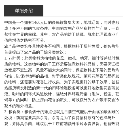
详细介绍
中国是一个拥有14亿人口的多民族聚集大国，地域辽阔，同时也形
成了多种不同的气候条件。中国的农副产品的多样性与产量，一直
都排在世界的前端。其中，农产品的烘干储藏、脱水处理跟农业产
值的增值之路密不可分。
农产品种类繁多且性质各不相同，根据物料干燥的性质，创智热能
首先提出了农产品的干燥分类建议：
1. 花叶类：此类物料为植物的花蕊、嫩苞、幼牙、细叶等芽枝叶性
质的物料。这类物料的烘干工序需要注意物料的品相，需要保证摆
放密度不宜过高，风量不能太大的同时，保证物料上下层的受热均
匀性，以保持物料的品相。对于类似玫瑰花、茉莉花等香气易挥发
的物料，还需要对花香进行收集。为了实现更好的烘干效果，创智
热能所研发制造的新一代的闭环除湿设备可以更好地收集花香蒸发
液。独特的闭环式风道设计，隔绝外界环境污染（泡沫、粉尘、苍
蝇等）的同时，防止房内花香的流失，可以额外为农户带来花香冷
凝水的额外增益。
2. 粮食类：粮食烘干的难点也就是目前空气能烘干面临的最困难的
处境：前期需要高温杀青。杀青是为了保持物料原有的色泽与外
观，并除臭杀菌。建议烘干工序前端额外采购杀青设备。创智热能