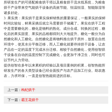
所研发生产的可搭配粮食烘干塔以及粮食烘干流水线系统，为粮食
烘干产业带来空气能烘干设备的高效节能、恒温恒湿、智能除湿等
诸多好处。
3. 果实类：果实烘干是果实保鲜销售的重要保证，一般果实的保鲜
时间比较短，鲜果采摘后就立马需要烘干储藏了。果实在烘干工程
中是需要糖化的，糖化是物料的熟化、成分合成、转换的过程，糖
化后的果实甜度、果实的品相都得到大大地提升。糖化一般分为自
然糖化和人工糖化。自然糖化是将物料推出烘干房外，放置在自然
环境中，使其水分平衡迁移，而人工糖化就要停掉烘干设备，让农
产品在一定的温度下完成水分迁移。相较于自然糖化，使用创智烘
干设备在自动的温度控制下完成糖化，会更加干净卫生，同时也可
以节约人力劳动。
提供创智在多年以来累积的经验以及项目案例的积累，创智热能所
研发生产的各大类型设备已经全面投产与农产品加工行业。助农惠
农，力求环保，一直是创智热能前进的目标。
上一篇：
枸杞烘干
下一篇：
霸王花烘干