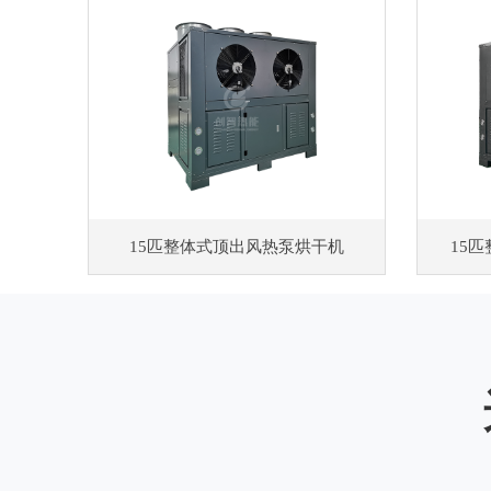
15匹整体式顶出风热泵烘干机
15