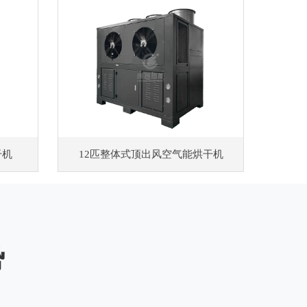
干机
12匹整体式顶出风空气能烘干机
势