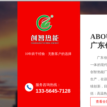
ABO
广东
10年烘干经验 · 无数客户的选择
广东
一体的现
创智热能
生产，在
服务咨询热线：
续创新，
133-5645-7128
括：高温热
查看全部